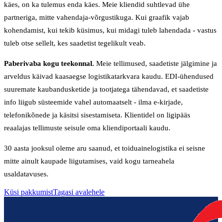
käes, on ka tulemus enda käes. Meie kliendid suhtlevad ühe
partneriga, mitte vahendaja-võrgustikuga. Kui graafik vajab
kohendamist, kui tekib küsimus, kui midagi tuleb lahendada - vastus
tuleb otse sellelt, kes saadetist tegelikult veab.
Paberivaba kogu teekonnal.
Meie tellimused, saadetiste jälgimine ja
arveldus käivad kaasaegse logistikatarkvara kaudu. EDI-ühendused
suuremate kaubandusketide ja tootjatega tähendavad, et saadetiste
info liigub süsteemide vahel automaatselt - ilma e-kirjade,
telefonikõnede ja käsitsi sisestamiseta. Klientidel on ligipääs
reaalajas tellimuste seisule oma kliendiportaali kaudu.
30 aasta jooksul oleme aru saanud, et toiduainelogistika ei seisne
mitte ainult kaupade liigutamises, vaid kogu tarneahela
usaldatavuses.
Küsi pakkumist
Tagasi avalehele