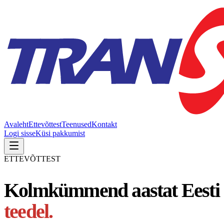
Avaleht
Ettevõttest
Teenused
Kontakt
Logi sisse
Küsi pakkumist
ETTEVÕTTEST
Kolmkümmend aastat Eesti
teedel.