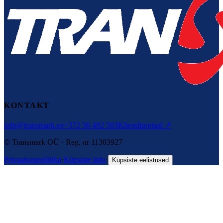
KONTAKT
info@transmark.ee
+372 56 492 503
Kliendiportaal ↗
© Transmark OÜ · Reg. nr 11303927
Privaatsuspoliitika
·
Küpsiste info
·
Küpsiste eelistused