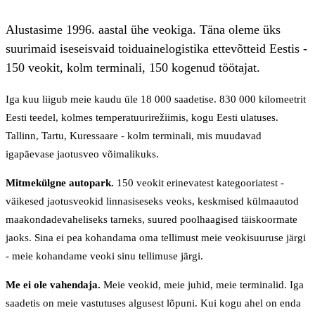
Alustasime 1996. aastal ühe veokiga. Täna oleme üks
suurimaid iseseisvaid toiduainelogistika ettevõtteid Eestis -
150 veokit, kolm terminali, 150 kogenud töötajat.
Iga kuu liigub meie kaudu üle 18 000 saadetise. 830 000 kilomeetrit
Eesti teedel, kolmes temperatuurirežiimis, kogu Eesti ulatuses.
Tallinn, Tartu, Kuressaare - kolm terminali, mis muudavad
igapäevase jaotusveo võimalikuks.
Mitmekülgne autopark.
150 veokit erinevatest kategooriatest -
väikesed jaotusveokid linnasiseseks veoks, keskmised külmaautod
maakondadevaheliseks tarneks, suured poolhaagised täiskoormate
jaoks. Sina ei pea kohandama oma tellimust meie veokisuuruse järgi
- meie kohandame veoki sinu tellimuse järgi.
Me ei ole vahendaja.
Meie veokid, meie juhid, meie terminalid. Iga
saadetis on meie vastutuses algusest lõpuni. Kui kogu ahel on enda